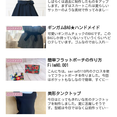
しばらくは過去に制作したものをアップ
します。まずはスカートこれは夏らしい
サッカーのような素材で作ってみまし
た。軽くて涼しいです。紐リボンは取り
外しができます。キュッと結ぶとウエス
トが細く見えてとってもキュートなデザ
インです。ゴムだけだとお腹...
ギンガムBAG★ハンドメイド
ハンドメイド
可愛いギンガムチェックのBAGです。この
BAGしか持っていないっていうくらいヘビ
ロテしています。ゴムなので出し入れし
やすいのが特徴♪もちろんお洗濯もジャ
ブジャブOKです。軽量で紐が長めなのも
嬉しいポイント！紐が長めだと片手で肩
にかけられるん...
簡単フラットポーチの作り方
ハンドメイド
FilmNO.001
こんにちは。seriaの110円のクロスを使
ってフラットポーチを作りました。今回
はポケットもなしなので簡単、すぐに作
れます。型紙は無料ダウンロードできま
すのでよかったら一緒に作ってみて下さ
いね。材料はおもて布（接着芯貼るとう
美形タンクトップ
ハンドメイド
ら布、そして20...
今日はとってもきれいな形のタンクトッ
プを制作しました。夏に活躍しそうで
す。型紙は今日ではなく以前作っていた
ものです。私はほぼクイックプレタで制
作しますので、型紙は出来上がりサイズ