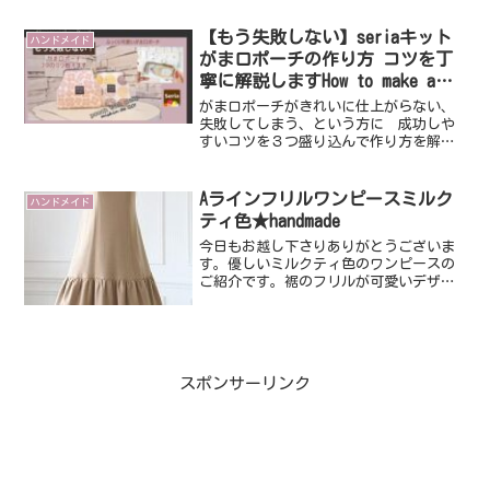
で目分量で１ｃｍ 場所によっては２ｃ
ｍつけていく裁断方法です。...
【もう失敗しない】seriaキット
ハンドメイド
がま口ポーチの作り方 コツを丁
寧に解説しますHow to make a
poach with a clasp .（Film
がま口ポーチがきれいに仕上がらない、
007）
失敗してしまう、という方に 成功しや
すいコツを３つ盛り込んで作り方を解説
している動画です。がま口はいろいろな
作り方がありますので正解はありません
が、少しでも参考になれば幸いです。ゆ
Aラインフリルワンピースミルク
ハンドメイド
っくり丁寧に解説していま...
ティ色★handmade
今日もお越し下さりありがとうございま
す。優しいミルクティ色のワンピースの
ご紹介です。裾のフリルが可愛いデザイ
ンで昨日のグレーのお色違いで制作しま
した。こちらもポンチ素材ですのでスト
レッチがたっぷり効いてノーストレスな
着心地です。バックスタイ...
スポンサーリンク