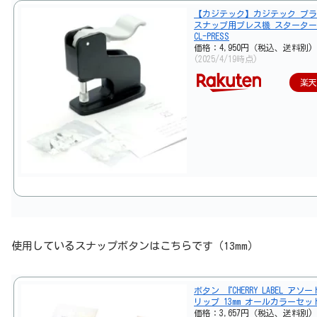
【カジテック】カジテック プ
スナップ用プレス機 スタータ
CL-PRESS
価格：4,950円（税込、送料別)
(2025/4/19時点)
楽
使用しているスナップボタンはこちらです（13mm）
ボタン 『CHERRY LABEL アソ
リップ 13mm オールカラーセッ
価格：3,657円（税込、送料別)