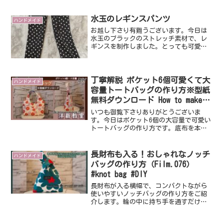
横（上30㎝／下34㎝）・高27㎝・マチ10
㎝【材料】本体（表地接着芯貼る） ２
枚本体（裏地） ２枚口布（表地接着芯貼
水玉のレギンスパンツ
ハンドメイド
る） ４枚...
お越し下さり有難うございます。今日は
水玉のブラックのストレッチ素材で、レ
ギンスを制作しました。とっても可愛く
てすっきり見えるシルエットです。パタ
ーンは春頃に制作していたものです。ブ
ラックで何枚か作りましたが、水玉の生
地があったので作ってみま...
丁寧解説 ポケット6個可愛くて大
ハンドメイド
容量トートバッグの作り方※型紙
無料ダウンロード How to make a
tote bag（Film.020）
いつも御覧下さりありがとうございま
す。今日はポケット6個の大容量で可愛い
トートバッグの作り方です。底布を本体
と合体するところが少し難易度高いです
がゆっくり解説していますので是非チャ
レンジしてみてくださいね。【出来上が
長財布も入る！おしゃれなノッチ
ハンドメイド
りsize】横43ｃｍ／...
バッグの作り方（Film.076）
#knot bag #DIY
長財布が入る横幅で、コンパクトながら
使いやすいノッチバッグの作り方をご紹
介します。輪の中に持ち手を通すだけで
おしゃれに使えて、ちょっとしたお出か
けや普段使いにもぴったりです。型紙も