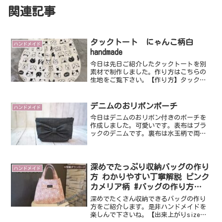
関連記事
タックトート にゃんこ柄白
ハンドメイド
handmade
今日は先日ご紹介したタックトートを別
素材で制作しました。作り方はこちらの
生地をご覧下さい。【作り方】タックト
ートバッグ★How to make a tote bag
| ミシンでGO！ (cocomoco623.com)可
愛い猫ちゃん柄です...
デニムのおリボンポーチ
ハンドメイド
今日はデニムのおリボン付きのポーチを
作成しました。可愛いです。表布はブラ
ックのデニムです。裏布は水玉柄で両サ
イドにポケットが付いています。使いや
すく可愛いデザインです。ご覧いただき
ありがとうございました。明日は楽しみ
にしていたB'zのライブ...
深めでたっぷり収納バッグの作り
ハンドメイド
方 わかりやすい丁寧解説 ピンク
カメリア柄 #バッグの作り方
film.047
深めでたくさん収納できるバッグの作り
方をご紹介します。是非ハンドメイドを
楽しんで下さいね。【出来上がりsize】