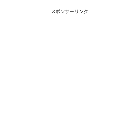
無料配布していますのでぜひ動画を見な
がら一緒に作ってみてくだ...
スポンサーリンク