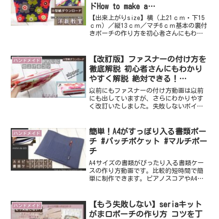
ドHow to make a
pouch（Film.040）
【出来上がりsize】横（上21ｃｍ・下15
ｃｍ）／縦13ｃｍ／マチ6ｃｍ基本の裏付
きポーチの作り方を初心者さんにもわか
りやすく 丁寧に解説しています。今回
はセリアの１００円のカットクロスを使
用しました。型紙はこちらから無料ダウ
【改訂版】ファスナーの付け方を
ハンドメイド
ンロードして...
徹底解説 初心者さんにもわかり
やすく解説 絶対できる！
film.046
以前にもファスナーの付け方動画は以前
にも出していますが、さらにわかりやす
く改訂いたしました。失敗しないポイン
トを丁寧に解説いたします。ファスナー
を付けるのが初めての方も是非チャレン
ジしてみて下さいね。【出来上がり
簡単！A4がすっぽり入る書類ポー
ハンドメイド
size】横21㎝×縦16㎝...
チ #パッチポケット #マルチポー
チ
A4サイズの書類がぴったり入る書類ケー
スの作り方動画です。比較的短時間で簡
単に制作できます。ピアノスコアやA4ク
リアファイルも楽々持ち運び可能、中に
は仕切りもあるので仕分けもしやすくお
稽古バッグとしても活躍間違いなし！外
【もう失敗しない】seriaキット
ハンドメイド
側はパッチポケットで...
がま口ポーチの作り方 コツを丁