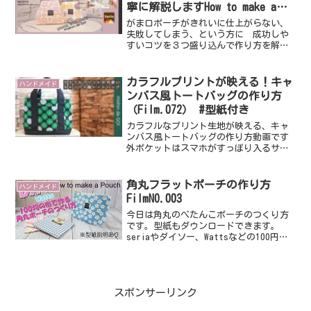
寧に解説しますHow to make a
poach with a clasp .（Film
がま口ポーチがきれいに仕上がらない、
007）
失敗してしまう、という方に 成功しや
すいコツを３つ盛り込んで作り方を解説
している動画です。がま口はいろいろな
作り方がありますので正解はありません
が、少しでも参考になれば幸いです。ゆ
カラフルプリントが映える！キャ
ハンドメイド
っくり丁寧に解説していま...
ンバス風トートバッグの作り方
（Film.072） #型紙付き
カラフルなプリント生地が映える、キャ
ンバス風トートバッグの作り方動画です
外ポケットはスマホがすっぽり入るサイ
ズ、マチは10cmで収納力も◎マグボトル
やコスメポーチ、お財布などたっぷり入
ります♪わんちゃんのお散歩バッグとし
角丸フラットポーチの作り方
ハンドメイド
ても便利な、かわいさ...
FilmNO.003
今日は角丸のぺたんこポーチのつくり方
です。型紙もダウンロードできます。
seriaやダイソー、Wattsなどの100円の
布ですぐに作れます。型紙は下記をクリ
ックするとダウンロード可能です。等倍
100％で印刷して下さい。NO003.の型紙
をダウ...
スポンサーリンク