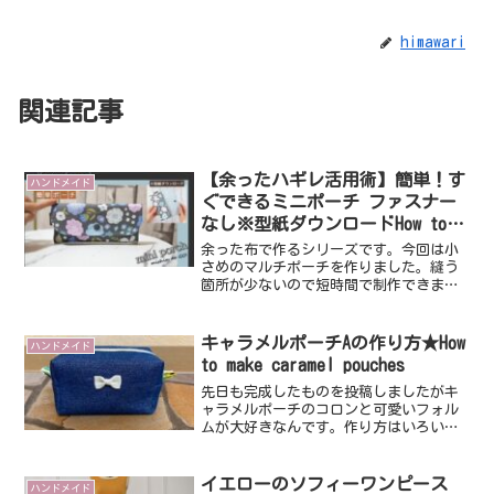
himawari
関連記事
【余ったハギレ活用術】簡単！す
ハンドメイド
ぐできるミニポーチ ファスナー
なし※型紙ダウンロードHow to
make a mini pouch（Film 036）
余った布で作るシリーズです。今回は小
さめのマルチポーチを作りました。縫う
箇所が少ないので短時間で制作できます
♪【出来上がりsize】 横18㎝×縦8㎝型
紙はこちらから無料ダウンロードしてご
自宅のプリンタで印刷してご利用可能で
キャラメルポーチAの作り方★How
ハンドメイド
す。↓（印刷枚数...
to make caramel pouches
先日も完成したものを投稿しましたがキ
ャラメルポーチのコロンと可愛いフォル
ムが大好きなんです。作り方はいろいろ
とありますが、いくつかご紹介したいと
思います。まずは難易度高めのキャラメ
ルポーチ Aマチをまずは裏から縫って、
イエローのソフィーワンピース
ハンドメイド