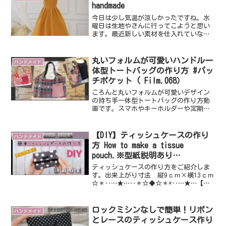
その後表から縫うのです...
handmade
今日は少し気温が涼しかったですね。水
曜日は生地やさんに行ってこようと思い
ます。最近新しい素材を仕入れていなか
ったのでよい生地に出会えると嬉しいで
す。さて、ワンピースを作成したのでア
ップしておきます。現在販売はしていな
丸いフォルムが可愛いハンドル一
ハンドメイド
いので投稿だけですみませ...
体型トートバッグの作り方 #パッ
チポケット ( Film.068）
ころんと丸いフォルムが可愛いデザイン
の持ち手一体型トートバッグの作り方動
画です。スマホやキーホルダーや定期を
収納できる外付けパッチポケットもデザ
インのアクセントに。このパッチポケッ
トはロックミシンを使わずにきれいに仕
【DIY】ティッシュケースの作り
ハンドメイド
上がる簡単な縫い方です。...
方 How to make a tissue
pouch.※型紙説明あり
（Film.004）
ティッシュケースの作り方をご紹介しま
す。出来上がり寸法 縦9ｃｍ×横13ｃｍ
☆＊‥…★…‥＊☆◆☆＊*‥…★…【型
紙】Pattern型紙は以下のリンクより無
料でダウンロードできますので印刷して
すぐにお使い頂けます。ご自宅のプリン
ロックミシンなしで簡単！リボン
ハンドメイド
タでの印刷の...
とレースのティッシュケース作り