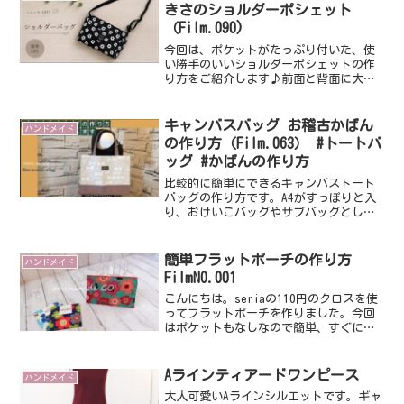
きさのショルダーポシェット
（Film.090)
今回は、ポケットがたっぷり付いた、使
い勝手のいいショルダーポシェットの作
り方をご紹介します♪前面と背面に大き
めポケット、サイドのポケットはスマ
ホ・カギ・リップなど細かいものをサッ
と取り出せて、荷物の少ないお出かけに
キャンバスバッグ お稽古かばん
ハンドメイド
もぴったりのサイズ感です。...
の作り方（Film.063） #トートバ
ッグ #かばんの作り方
比較的に簡単にできるキャンバストート
バッグの作り方です。A4がすっぽりと入
り、おけいこバッグやサブバッグとして
も重宝しそうなかばんです。接着芯を貼
って裁断するところは少し時間がかかり
ますので初心者の方でしたら接着芯は表
簡単フラットポーチの作り方
ハンドメイド
地と持ち手のみでもOK...
FilmNO.001
こんにちは。seriaの110円のクロスを使
ってフラットポーチを作りました。今回
はポケットもなしなので簡単、すぐに作
れます。型紙は無料ダウンロードできま
すのでよかったら一緒に作ってみて下さ
いね。材料はおもて布（接着芯貼るとう
Aラインティアードワンピース
ハンドメイド
ら布、そして20...
大人可愛いAラインシルエットです。ギャ