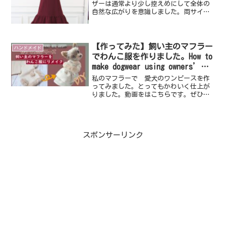
ザーは通常より少し控えめにして全体の
自然な広がりを意識しました。両サイド
のリボンは別素材です。グレーに黒のリ
ボンできゅっと締まりますね。素材は綿
60％／ナイロン35％／ポリウレタン5％
だったと思います...
【作ってみた】飼い主のマフラー
ハンドメイド
でわんこ服を作りました。How to
make dogwear using owners’
scarves.（Film.029）DIY
私のマフラーで 愛犬のワンピースを作
ってみました。とってもかわいく仕上が
りました。動画をはこちらです。ぜひご
覧くださいませ。
スポンサーリンク