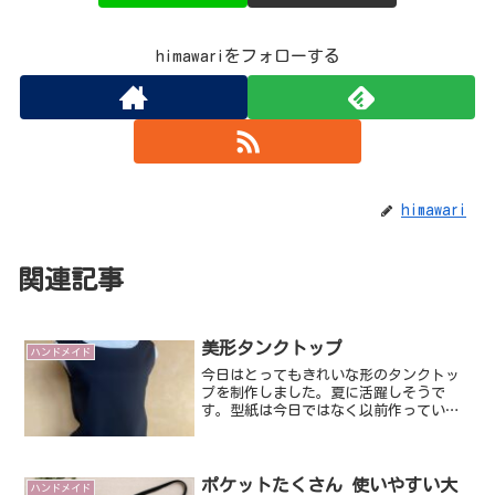
himawariをフォローする
himawari
関連記事
美形タンクトップ
ハンドメイド
今日はとってもきれいな形のタンクトッ
プを制作しました。夏に活躍しそうで
す。型紙は今日ではなく以前作っていた
ものです。私はほぼクイックプレタで制
作しますので、型紙は出来上がりサイズ
で目分量で１ｃｍ 場所によっては２ｃ
ｍつけていく裁断方法です。...
ポケットたくさん 使いやすい大
ハンドメイド