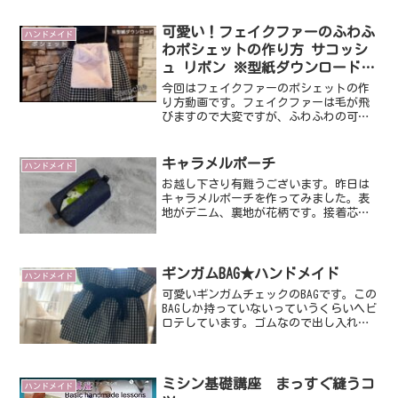
いますので初心者の方も是非チャレンジ
してみてくださいね。型紙はこちらから
可愛い！フェイクファーのふわふ
ハンドメイド
ダウンロード可能...
わポシェットの作り方 サコッシ
ュ リボン ※型紙ダウンロード
How to make a pochette（Film
今回はフェイクファーのポシェットの作
043）
り方動画です。フェイクファーは毛が飛
びますので大変ですが、ふわふわの可愛
い仕上がりになりました。【出来上がり
size】横19㎝×縦22センチ型紙はこちら
から無料ダウンロードしてご自宅のプリ
キャラメルポーチ
ハンドメイド
ンタで印刷してご...
お越し下さり有難うございます。昨日は
キャラメルポーチを作ってみました。表
地がデニム、裏地が花柄です。接着芯は
表のみ貼ります。最近、小物作りにハマ
っているのでとっても楽しい時間です♪
ちらっと見える裏地が可愛いです。母に
プレゼントしようかな。話...
ギンガムBAG★ハンドメイド
ハンドメイド
可愛いギンガムチェックのBAGです。この
BAGしか持っていないっていうくらいヘビ
ロテしています。ゴムなので出し入れし
やすいのが特徴♪もちろんお洗濯もジャ
ブジャブOKです。軽量で紐が長めなのも
嬉しいポイント！紐が長めだと片手で肩
にかけられるん...
ミシン基礎講座 まっすぐ縫うコ
ハンドメイド