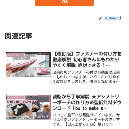
himawari
関連記事
【改訂版】ファスナーの付け方を
ハンドメイド
徹底解説 初心者さんにもわかり
やすく解説 絶対できる！
film.046
以前にもファスナーの付け方動画は以前
にも出していますが、さらにわかりやす
く改訂いたしました。失敗しないポイン
トを丁寧に解説いたします。ファスナー
を付けるのが初めての方も是非チャレン
ジしてみて下さいね。【出来上がり
裁断から丁寧解説 ★アシメトリ
ハンドメイド
size】横21㎝×縦16㎝...
ーポーチの作り方※型紙無料ダウ
ンロード How to make a
asymmetry poach.（Film.028）
いつもご覧下さり有難うございます。今
回は可愛いアシメトリーポーチの作り方
です。【出来上がりsize】横21ｃｍ 縦
15ｃｍ裁断からゆっくり丁寧に解説して