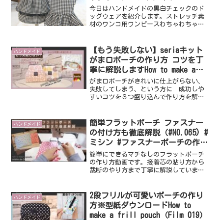
今日はハンドメイドの黒白チェックのド
ッグウェアを紹介します。ストレッチ素
材のワンコ用ワンピースわちゃわちゃ感
が・・・・♡裾にはレースを施しまし
た。うちの子が切るとこんな感じ♪可愛
いです～夏向き素材ですが、さすがに今
【もう失敗しない】seriaキット
ハンドメイド
は暑すぎるので外には連れ出...
がま口ポーチの作り方 コツを丁
寧に解説しますHow to make a
poach with a clasp .（Film
がま口ポーチがきれいに仕上がらない、
007）
失敗してしまう、という方に 成功しや
すいコツを３つ盛り込んで作り方を解説
している動画です。がま口はいろいろな
作り方がありますので正解はありません
が、少しでも参考になれば幸いです。ゆ
簡単フラットポーチ ファスナー
ハンドメイド
っくり丁寧に解説していま...
の付け方も徹底解説（#NO.065) #
ミシン #ファスナーポーチの作り
方
簡単にできるマチなしのフラットポーチ
の作り方動画です。接着芯の貼り方から
裁断のやり方まで丁寧に解説していま
す。ファスナーの付け方はいつくか方法
があるのでこの作り方が正解 というこ
とはありませんが、どちら面を上にして
2段フリルが可愛いポーチの作り
ハンドメイド
縫うか、また手順など一番簡...
方※型紙ダウンロードHow to
make a frill pouch（Film 019）