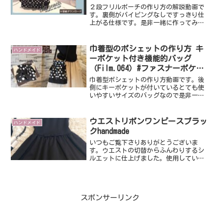
２段フリルポーチの作り方の解説動画で
す。裏側がパイピングなしですっきり仕
上がる仕様です。是非一緒に作ってみて
下さいね。【出来上がりsize】 横15ｃ
ｍ✕縦13ｃｍ✕マチ6.5ｃｍ型紙はこちら
から無料ダウンロードしてご自宅のプリ
巾着型のポシェットの作り方 キ
ハンドメイド
ンタで印刷し...
ーポケット付き機能的バッグ
（Film.064）#ファスナーポケッ
ト #抜群に可愛いかばん
巾着型ポシェットの作り方動画です。後
側にキーポケットが付いているとても使
いやすいサイズのバッグなので是非一緒
に作ってみて下さいね。【出来上がり
size】横 上32㎝ 下22㎝ 高さ30㎝
マチ10㎝ 【材料】本体表地（接着芯不
ウエストリボンワンピースブラッ
ハンドメイド
織布） 2枚 ...
クhandmade
いつもご覧下さりありがとうございま
す。ウエストの切替からふんわりするシ
ルエットに仕上げました。使用している
素材はポンチというジャージ素材です。
モノトーンのバッグと合わせて上品なコ
ーディネートが完成します。ウエストの
リボンは細めのスタイリッシ...
スポンサーリンク